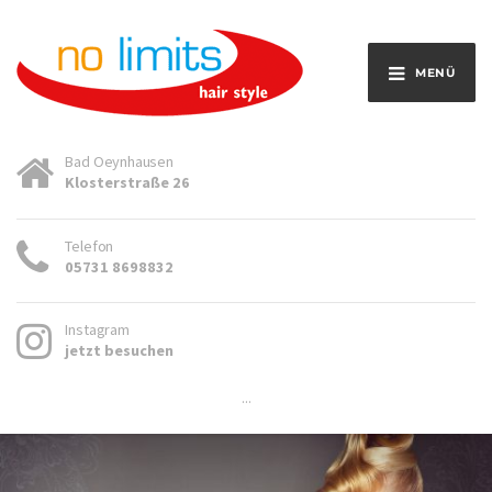
MENÜ
Bad Oeynhausen
Klosterstraße 26
Telefon
05731 8698832
Instagram
jetzt besuchen
...